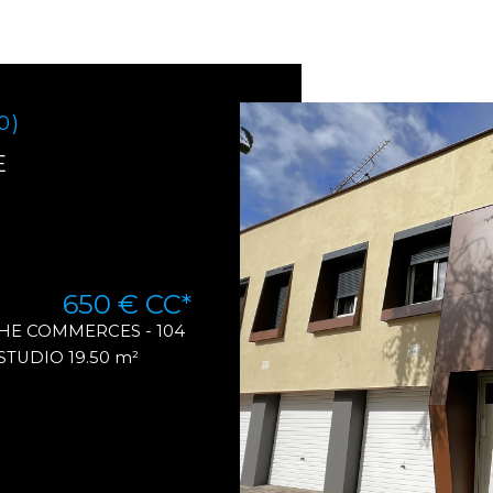
0)
E
650 €
CC*
HE COMMERCES - 104
 STUDIO 19.50 m²