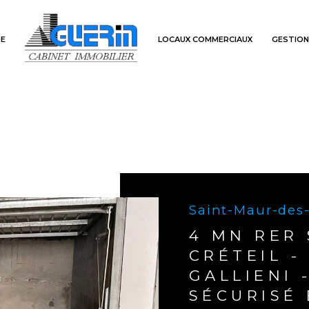
E
LOCAUX COMMERCIAUX
GESTIO
Voir les
4
annonces
uer
Estimer
année
1
LOCALISATION
LOYER
nnée
'immo pro
Saint-Maur-des
4 MN RER
CRÉTEIL -
GALLIENI 
SÉCURISÉ