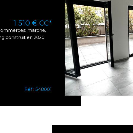
M
1 510 €
CC*
ommerces; marché,
g construit en 2020
Réf : 548001