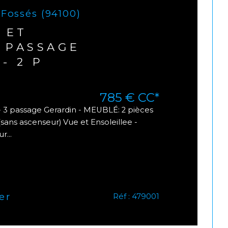
-Fossés (94100)
 ET
3 PASSAGE
- 2 P
785 €
CC*
 3 passage Gerardin - MEUBLÉ: 2 pièces
ans ascenseur) Vue et Ensoleillee -
r...
er
Réf : 479001