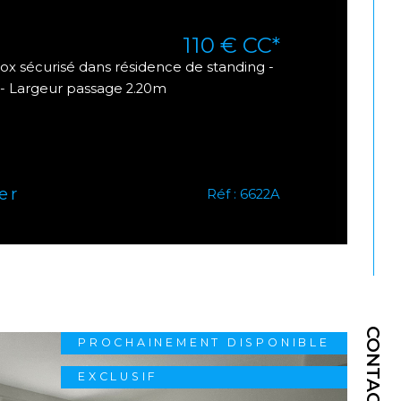
110 €
CC*
x sécurisé dans résidence de standing -
- Largeur passage 2.20m
er
Réf : 6622A
CONTACT
PROCHAINEMENT DISPONIBLE
EXCLUSIF