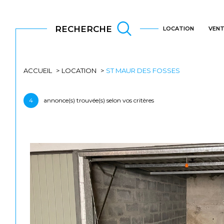
RECHERCHE
LOCATION
VENT
ACCUEIL
LOCATION
ST MAUR DES FOSSES
Lo
Acheter
à l'
4
annonce(s) trouvée(s) selon vos critères
TYPE DE BIEN
de l'ancien
à l'a
de l'immo pro
de l
94100 - Saint-Maur-des-Fossés