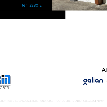
Réf : 328012
A
DUCTION POWERED BY GOOGLE |
NOS HONORAIRES
PLAN DU SITE
MENTIONS LÉGALES
ADMIN