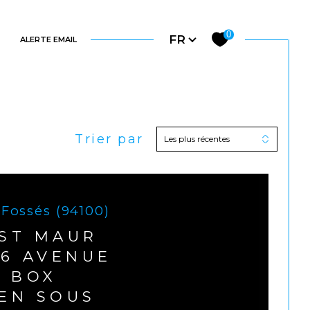
Langue
0
FR
N
ALERTE EMAIL
Trier par
Les plus récentes
Filtrer
Réinitialiser les
filtres
-Fossés (94100)
 ST MAUR
 6 AVENUE
- BOX
 EN SOUS