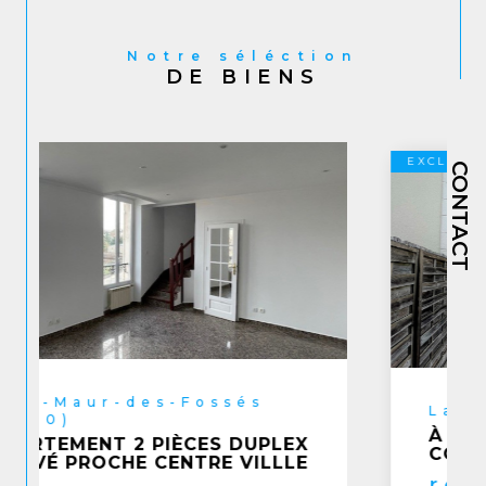
Notre séléction
DE BIENS
EXCLUSIF
CONTACT
La Queue-en-Brie (94510)
À 2 PAS DU CENTRE ANCIEN -
COMMERCES ÉCOLES ÉGLISE
réf : 708001v