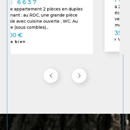
à 2 pas du centre ancien - commerces
écoles église - au coeur d'un espace de
verdure ,dans petit résidence calme:
maison de ville de 2009...
350 000 €
Voir le bien