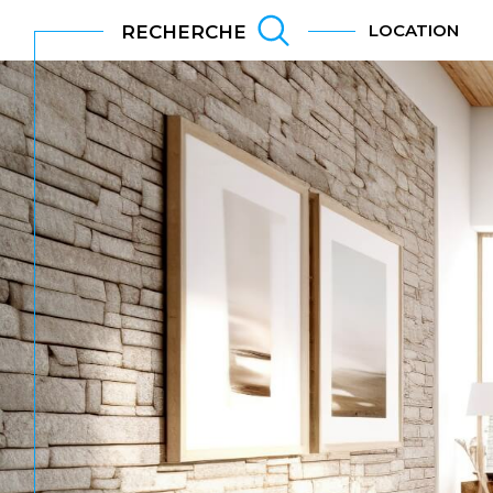
LOCATION
RECHERCHE
Acheter
Lo
de l'ancien
TYPE DE BIEN
de l'ancien
à l'a
de l'immo pro
de l