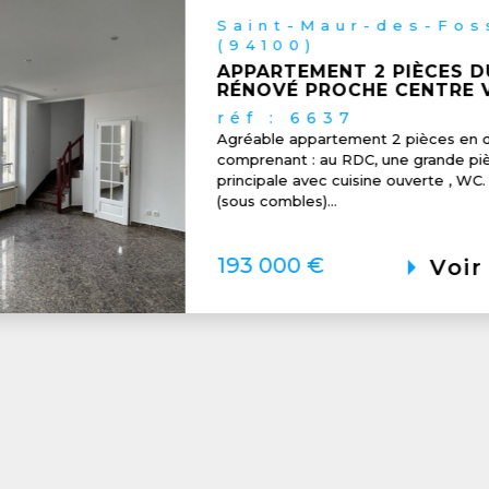
La Queue-en-Brie (
À 2 PAS DU CENTRE ANCIE
COMMERCES ÉCOLES ÉGLI
réf : 708001v
à 2 pas du centre ancien - commerc
église - au coeur d'un espace de ver
petit résidence calme: maison de vill
350 000 €
Voir