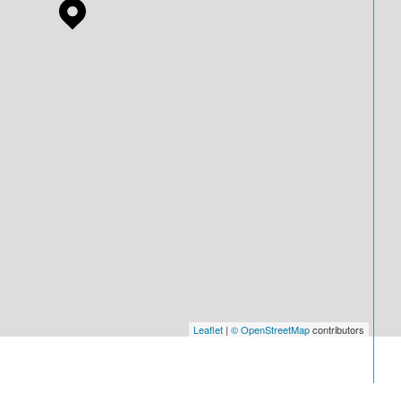
Leaflet
|
© OpenStreetMap
contributors