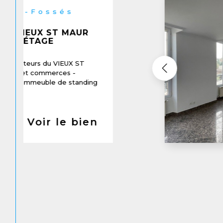
2 PIÈCES DUPLEX
E CENTRE VILLLE
nt 2 pièces en duplex
, une grande pièce
ine ouverte , WC. Au 1er étage
Voir le bien