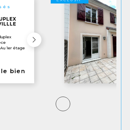
94510)
N -
SE
es écoles
dure ,dans
e de 2009...
 le bien