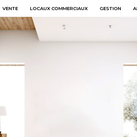
VENTE
LOCAUX COMMERCIAUX
GESTION
A
Voir les
4
annonces
uer
Estimer
BUDGET
nnée
'immo pro